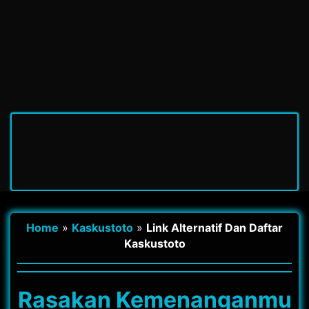
Home
»
Kaskustoto
»
Link Alternatif Dan Daftar
Kaskustoto
Rasakan Kemenanganmu